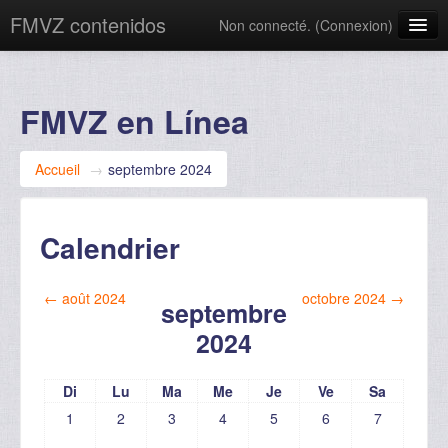
FMVZ contenidos
Non connecté. (
Connexion
)
Français ‎(fr)‎
FMVZ en Línea
Accueil
→
septembre 2024
Calendrier
←
août 2024
octobre 2024
→
septembre
2024
Di
Lu
Ma
Me
Je
Ve
Sa
1
2
3
4
5
6
7